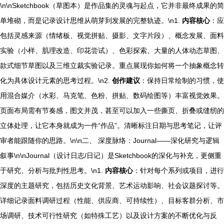
\n\nSketchbook（草图本）是作品集的灵魂与起点，它并非最终成果的简
单堆砌，而是记录设计思维从萌芽到发展的完整轨迹。\n1.
内容核心
：应
包括灵感来源（情绪板、视觉拼贴、摄影、文字片段）、概念发展、面料
实验（小样、肌理改造、印花尝试）、色彩探索、大量的人体动态草图、
款式细节草图以及三维立裁实验记录。重点展现你如何将一个抽象概念转
化为具体设计元素的思考过程。\n2.
创作建议
：保持日常绘制的习惯，使
用混合媒介（水彩、马克笔、色粉、拼贴、数码绘图等）丰富视觉效果。
页面布局需有节奏感，图文并茂，甚至可以加入一些撕页、折叠或缝纫的
立体处理，让它本身就成为一件“作品”。清晰标注日期与思考笔记，让评
审者能跟随你的思路。\n\n二、 深度脉络：Journal——深化研究与逻辑
叙事\n\nJournal（设计日志/日记）是Sketchbook的深化与补充，更侧重
于研究、分析与批判性思考。\n1.
内容核心
：针对每个系列或项目，进行
深度的主题研究，包括历史文化背景、艺术运动影响、社会议题探讨等。
详细记录面料调研过程（性能、供应商、可持续性）、目标客群分析、市
场调研、技术可行性研究（如特殊工艺）以及设计方案的不断优化与反