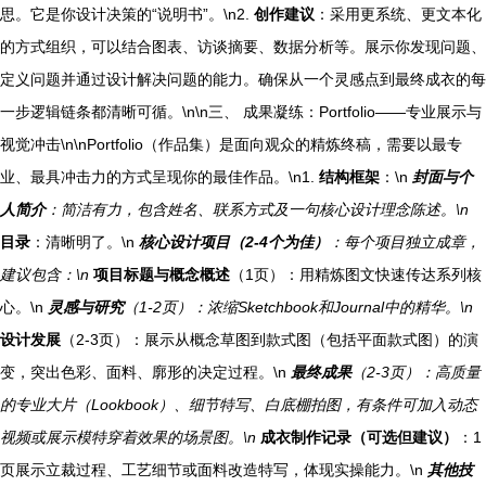
思。它是你设计决策的“说明书”。\n2.
创作建议
：采用更系统、更文本化
的方式组织，可以结合图表、访谈摘要、数据分析等。展示你发现问题、
定义问题并通过设计解决问题的能力。确保从一个灵感点到最终成衣的每
一步逻辑链条都清晰可循。\n\n三、 成果凝练：Portfolio——专业展示与
视觉冲击\n\nPortfolio（作品集）是面向观众的精炼终稿，需要以最专
业、最具冲击力的方式呈现你的最佳作品。\n1.
结构框架
：\n
封面与个
人简介
：简洁有力，包含姓名、联系方式及一句核心设计理念陈述。\n
目录
：清晰明了。\n
核心设计项目（2-4个为佳）
：每个项目独立成章，
建议包含：\n
项目标题与概念概述
（1页）：用精炼图文快速传达系列核
心。\n
灵感与研究
（1-2页）：浓缩Sketchbook和Journal中的精华。\n
设计发展
（2-3页）：展示从概念草图到款式图（包括平面款式图）的演
变，突出色彩、面料、廓形的决定过程。\n
最终成果
（2-3页）：高质量
的专业大片（Lookbook）、细节特写、白底棚拍图，有条件可加入动态
视频或展示模特穿着效果的场景图。\n
成衣制作记录（可选但建议）
：1
页展示立裁过程、工艺细节或面料改造特写，体现实操能力。\n
其他技