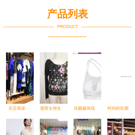
产品列表
PRODUCT
----------------
衣莎美诺
缪斯女神女
佳颖服饰现
时间的轮廓
以匠心产品
装 灵感绽
货供应 专
解读服装品
与卓越服
放，优雅绽
业女士瑜伽
牌2018秋