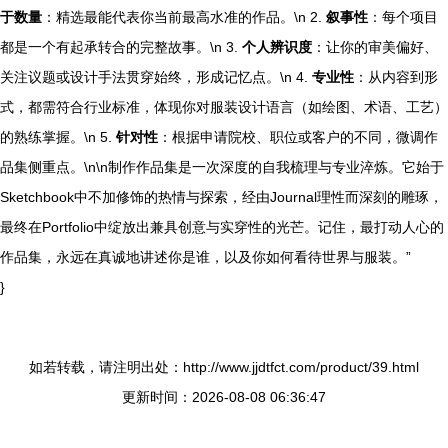
于数量
：精选最能代表你当前最高水准的作品。\n 2.
叙事性
：每个项目
都是一个有起承转合的完整故事。\n 3.
个人辨识度
：让你的审美偏好、
关注议题或设计手法贯穿始终，形成记忆点。\n 4.
专业性
：从内容到形
式，都需符合行业标准，体现你对服装设计语言（如绘图、术语、工艺）
的熟练掌握。\n 5.
针对性
：根据申请院校、职位或客户的不同，微调作
品集侧重点。\n\n制作作品集是一次深度的自我梳理与专业淬炼。它始于
Sketchbook中不加修饰的热情与探索，经由Journal理性而深刻的雕琢，
最终在Portfolio中绽放出兼具创意与实穿性的光芒。记住，最打动人心的
作品集，永远在真诚地讲述你是谁，以及你如何看待世界与服装。”
}
如若转载，请注明出处：http://www.jjdtfct.com/product/39.html
更新时间：2026-08-08 06:36:47