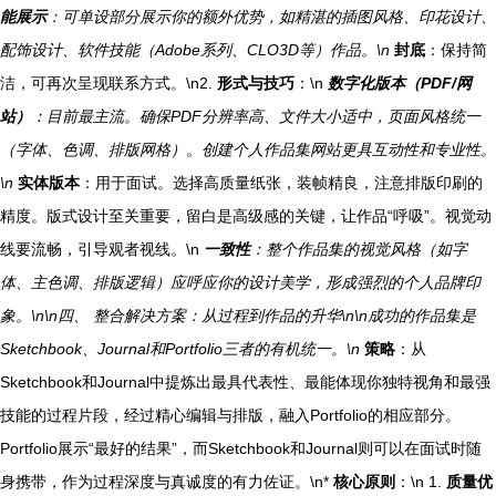
能展示
：可单设部分展示你的额外优势，如精湛的插图风格、印花设计、
配饰设计、软件技能（Adobe系列、CLO3D等）作品。\n
封底
：保持简
洁，可再次呈现联系方式。\n2.
形式与技巧
：\n
数字化版本（PDF/网
站）
：目前最主流。确保PDF分辨率高、文件大小适中，页面风格统一
（字体、色调、排版网格）。创建个人作品集网站更具互动性和专业性。
\n
实体版本
：用于面试。选择高质量纸张，装帧精良，注意排版印刷的
精度。版式设计至关重要，留白是高级感的关键，让作品“呼吸”。视觉动
线要流畅，引导观者视线。\n
一致性
：整个作品集的视觉风格（如字
体、主色调、排版逻辑）应呼应你的设计美学，形成强烈的个人品牌印
象。\n\n四、 整合解决方案：从过程到作品的升华\n\n成功的作品集是
Sketchbook、Journal和Portfolio三者的有机统一。\n
策略
：从
Sketchbook和Journal中提炼出最具代表性、最能体现你独特视角和最强
技能的过程片段，经过精心编辑与排版，融入Portfolio的相应部分。
Portfolio展示“最好的结果”，而Sketchbook和Journal则可以在面试时随
身携带，作为过程深度与真诚度的有力佐证。\n*
核心原则
：\n 1.
质量优