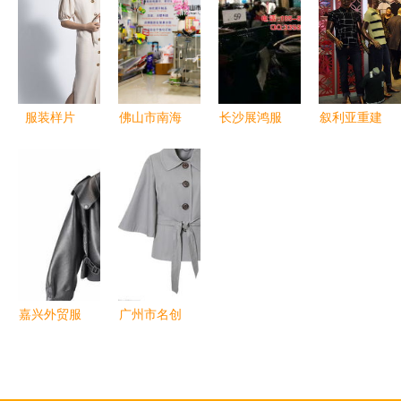
务，赢得服
放——最新
健身服批发
冬杂志画册
装鞋帽消费
产品全览与
价格与高清
的时尚叙事
者的信赖
深度解析
图片解析
服装样片
佛山市南海
长沙展鸿服
叙利亚重建
时尚产业背
蓝国展示用
装货架道具
进程中的一
后的艺术与
品厂 专业
厂 专注中
抹亮色 百
灵魂
亚克力广告
高档精品不
家本土企业
展示用品，
锈钢服装道
参与的“叙
助力服装品
具
利亚制
牌视觉营销
造”男士服
装展
嘉兴外贸服
广州市名创
装公司 全
服装产品展
球时尚的制
示 时尚与
造先锋与转
品质的完美